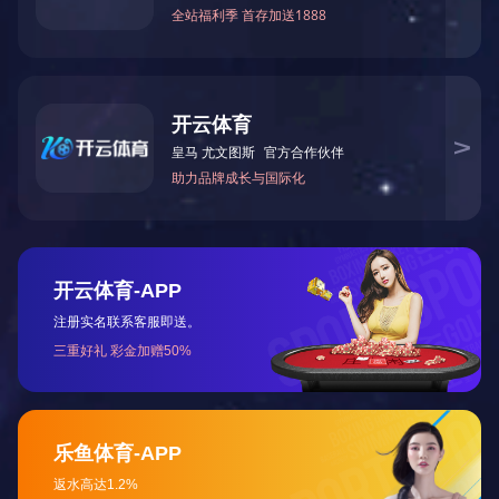
产品介绍
PRODUCT INTRODUCTION
和创HC-MDS-X1微震生命探测仪（无线），是开云线上
官网-官网入口 研发的一款无线式微震生命探测仪，这款
微 震生命探测仪，摆脱了传感器线缆的束缚，可以做到
更便捷的检测来往车辆。主要使用在监狱、看守所、戒
毒所、海关 等地，来往车辆的检查。