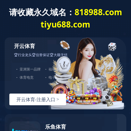
首页
>
您的位置：
主页
微震生命探测仪
和创产品中心
微震生命探测仪