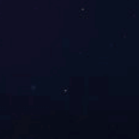
应用场景与对象
400-
168-
6661
扫
186889
一
扫