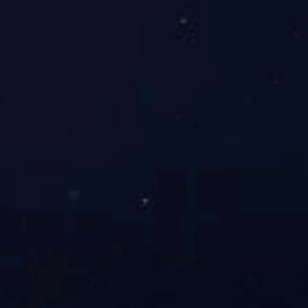
应用场景与对象
400-
168-
6661
扫
186889
一
扫