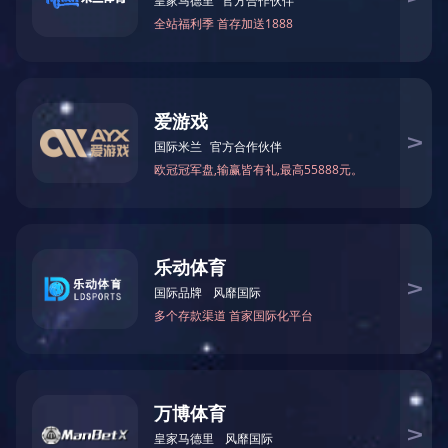
和创HC-MDS-X1微震生命探测仪（无线），是开云线上官网-
官网入口 研发的一款无线式微震生命探测仪，这款微震生命
探测仪，摆脱了传感器线缆的束缚，可以做到更便捷的检测来
往车辆。
服务热线：
400-168-6661
立即咨询