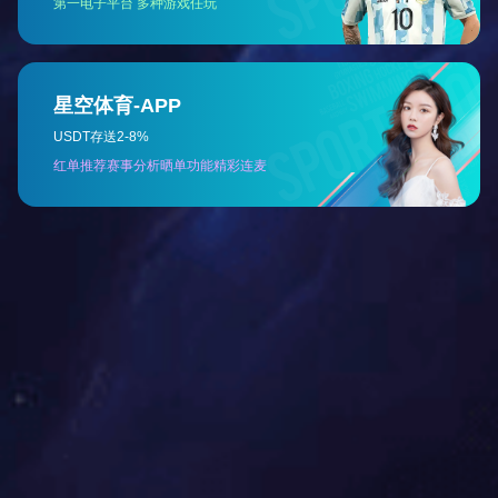
6、检查结果自动存储，随时查阅；
7、采用 Windows 7 操作系统软件，系统运行稳定；
8、检查结果可备份至 U 盘等介质，便于长期保存；
9、设备运行及检测情况信息及数据可与监控指挥中心联
网；