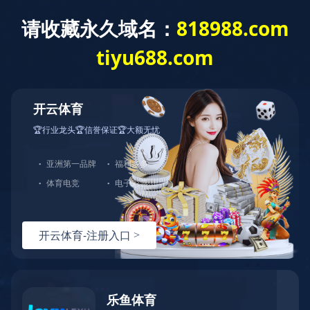
首页
>
您的位置：
主页
微震生命探测仪
和创产品中心
微震生命探测仪