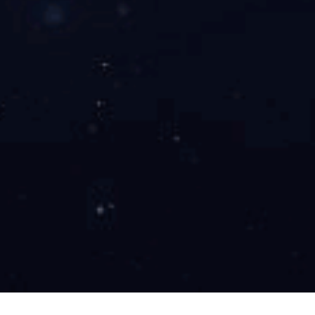
关
注
微
信
公
众
号
热品推荐