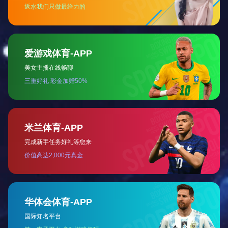
产品参数
PRODUCT PARAMETER
1、检查速度快，最短检查时间 15 秒，一般不超过25
秒；
2、机柜式整体造型，便于快速移动，随时部署；
3、探测人体心跳的震动信号，被动式检测，设备对人员
完全无害；
4、根据人体工程学原理配置专用工业触摸显示屏，更清
晰简洁的人机交互界面，更加简单和人性化的设备操
作；
5、提供软件界面、警灯和警铃三种报警方式，在复杂环
境中仍能准确提示用户；