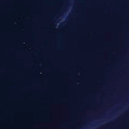
产品
和创HC
线缆的束