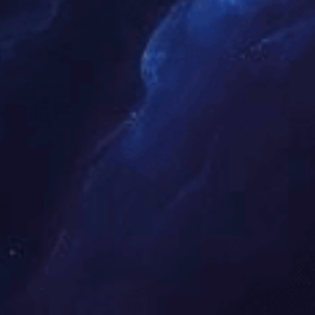
参数
PRODUCT PARAMETER
速度快，最短检查时间 15 秒，一般不超过25 秒；
式整体造型，便于快速移动，随时部署；
人体心跳的震动信号，被动式检测，设备对人员完全无害；
人体工程学原理配置专用工业触摸显示屏，更清晰简洁的人机交互界面，
软件界面、警灯和警铃三种报警方式，在复杂环境中仍能准确提示用户；
结果自动存储，随时查阅；
Windows 7 操作系统软件，系统运行稳定；
结果可备份至 U 盘等介质，便于长期保存；
运行及检测情况信息及数据可与监控指挥中心联网；