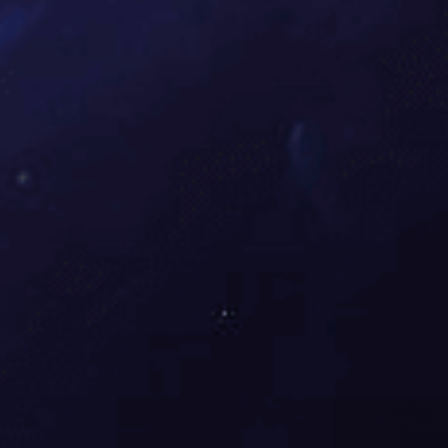
186889
一
扫
关
注
微
信
公
众
号
更加简单和人性化的设备操作；