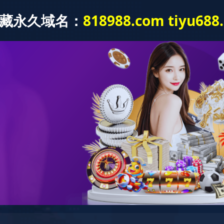
发创新
企业
联系电话
案定制服务商
产品中心
公司案例
新闻动态
开