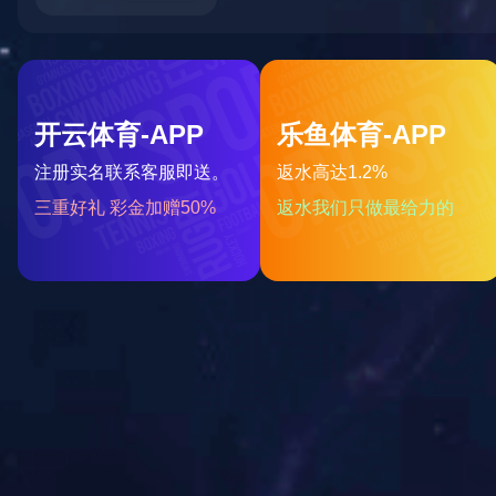
车辆出入检查管理系统
爆炸物毒品探测设备
危险液体探测设备
金属探测设备
智能管控系统
人员识别管理系统
热成像红外测温系统
警用特种装备
教育教学专用设备