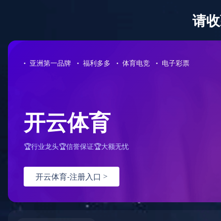
欢迎您访问开云线上官网-官网入口 官网
研
和创 • 安全设备
公共安全领域解决方
首页
微震生命探测仪
毫米波人体安检仪