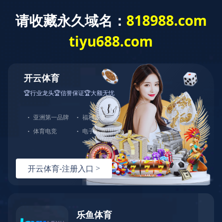
首页
>
您的位置：
主页
微震生命探测仪
和创产品中心
微震生命探测仪