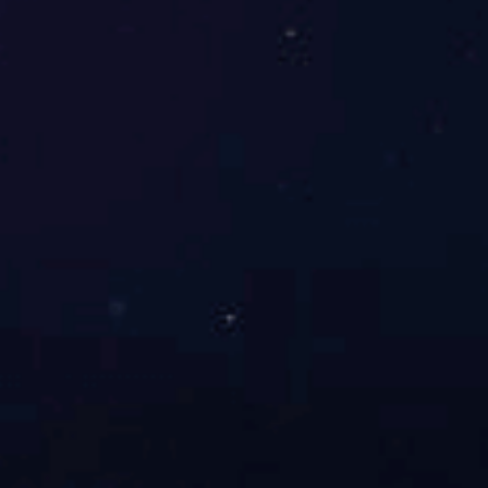
应用场景与对象
400-
168-
6661
扫
186889
一
扫