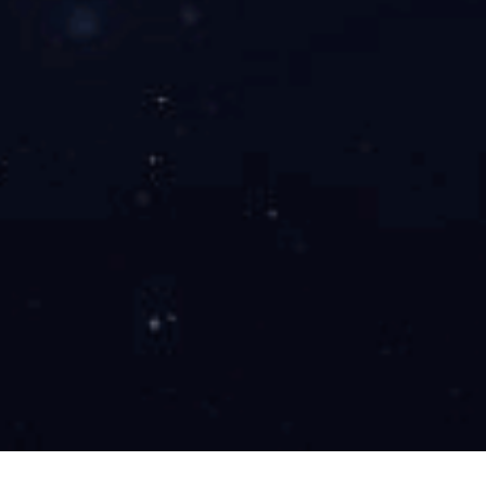
关
注
微
信
公
众
号
热品推荐