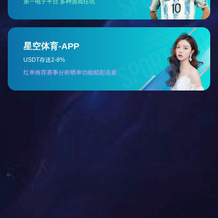
6、检查结果自动存储，随时查阅；
7、采用 Windows 7 操作系统软件，系统运行稳定；
8、检查结果可备份至 U 盘等介质，便于长期保存；
9、设备运行及检测情况信息及数据可与监控指挥中心联
网；