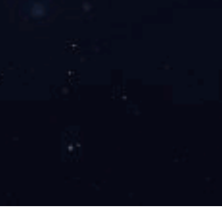
关
注
微
信
公
众
号
热品推荐