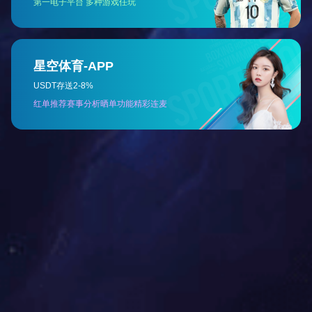
6、检查结果自动存储，随时查阅；
7、采用 Windows 7 操作系统软件，系统运行稳定；
8、检查结果可备份至 U 盘等介质，便于长期保存；
9、设备运行及检测情况信息及数据可与监控指挥中心联
网；