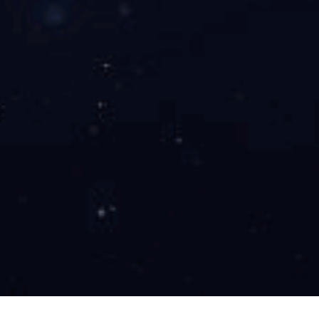
关
注
微
信
公
众
号
热品推荐