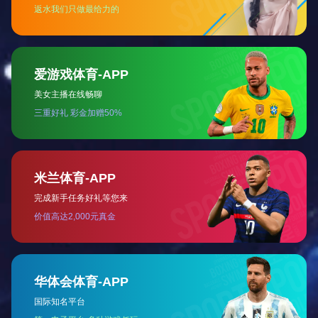
产品参数
PRODUCT PARAMETER
1、检查速度快，最短检查时间 15 秒，一般不超过25
秒；
2、机柜式整体造型，便于快速移动，随时部署；
3、探测人体心跳的震动信号，被动式检测，设备对人员
完全无害；
4、根据人体工程学原理配置专用工业触摸显示屏，更清
晰简洁的人机交互界面，更加简单和人性化的设备操
作；
5、提供软件界面、警灯和警铃三种报警方式，在复杂环
境中仍能准确提示用户；