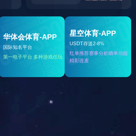
服务热线：
立即咨询
400-168-6661