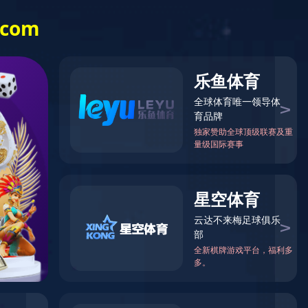
丨
中文版
ENGLISH
18688994455
：
关注微信公众号
云线上官网-官网入口