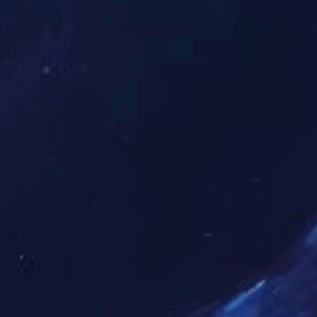
一款无线式微震生命探测仪，这款微 震生命探测仪，摆脱了传感器
、海关 等地，来往车辆的检查。