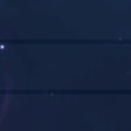
开云线上官网-官网入口
DS-X1微震生命探测仪（无线）
和创H
研发的
器线缆