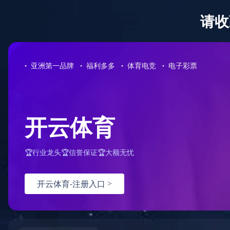
欢迎您访问开云线上官网-官网入口 官网
研
和创 • 安全设备
公共安全领域解决方
首页
微震生命探测仪
毫米波人体安检仪