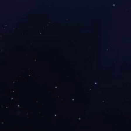
网站首页
产品中心
微震生命探测仪
公司案例
毫米波人体安检仪
新闻动态
开云线上官网-官网入口
开云线上官网-官网入口