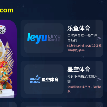
丨
中文版
ENGLISH
18688994455
：
关注微信公众号
云线上官网-官网入口