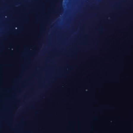
创高精度室内人员定位管理系统于某戒毒所正式投入
话：
电子邮箱：
9-4455
zhuyong@hcanjian.com