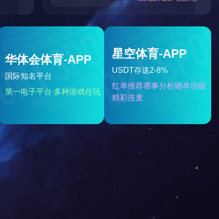
400-
168-
6661
扫
186889
一
扫
关
注
微
信