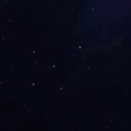
网站首页
产品中心
微震生命探测仪
公司案例
毫米波人体安检仪
新闻动态
开云线上官网-官网入口
开云线上官网-官网入口
友情链接：
金属探测门
测温安检门
武器探测门
工厂安检门
安检门