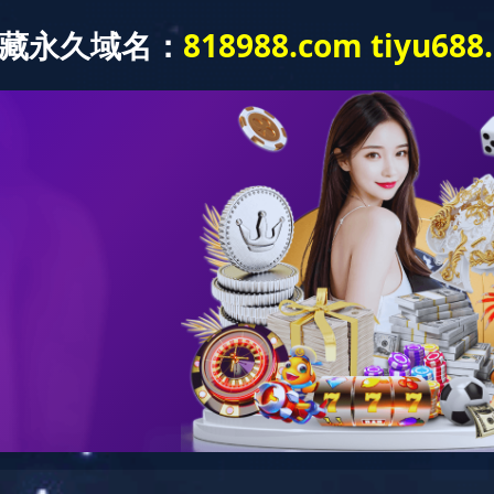
发创新
企业
联系电话
案定制服务商
产品中心
公司案例
新闻动态
开