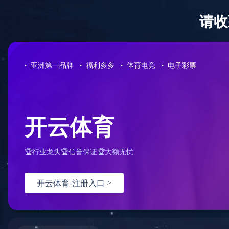
欢迎您访问开云线上官网-官网入口 官网
研
和创 • 安全设备
公共安全领域解决方
首页
微震生命探测仪
毫米波人体安检仪