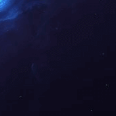
186889
查的渠道是什么？它在安全检查中起什么作用？
一
扫
了解详情
关
注
微
都有哪些信号灯
信
喜爱金属探测安全门的稳定性，如何测验金属探测安全门的稳定
公
性的测定方法。 一般安全门必须规划及时发射信号的强弱指示灯，
扰信号的强度。及时的信号指示灯在初始安装和应用过程中起着
众
号
了解详情
？
，为了减少更多不必要的伤害，现阶段全国各地都要求快递业在
包裹进行安检，以保证在运送过程中没有危险的液体和违禁物
于安检机来说仍是比较新的，那么你怎样才能做出更好的挑选，