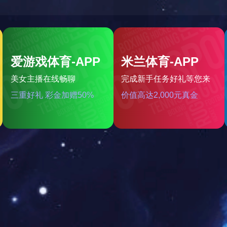
金属探测安检门有什
目前，随着科学技能的不断发展
等。各国也越来越注重安全查看
多少钱购买一台金属
金属检测安检门作为最便捷的安
你知道为什么经过安
安检金属检测安检门无处不在，