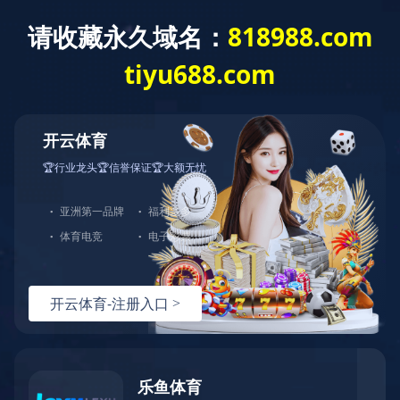
首页
>
>
您的位置：
主页
新闻动态
x光安检机有辐射吗？
和创资讯中心
公司新闻
+