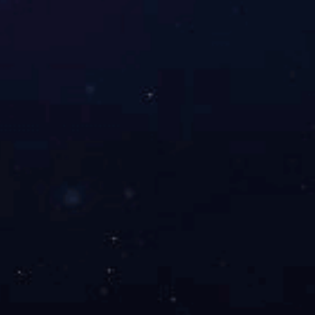
提交
微信扫码 关注我们
微信扫码 关注我们