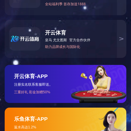
体。同时，X光安检机的操作人员也需要接受专业培
训，了解设备的安全操作规程，确保在使用过程中不
会对人员造成辐射伤害。
然而，尽管X光安检机的辐射水平较低，我们仍然需
要注意在使用过程中的安全。例如，在安检过程中应
该保持一定距离，避免长时间接触设备；对于孕妇、
儿童等敏感人群，也应该特别注意保护，避免不必要
的辐射暴露。
400-
168-
6661
扫
186889
一
扫