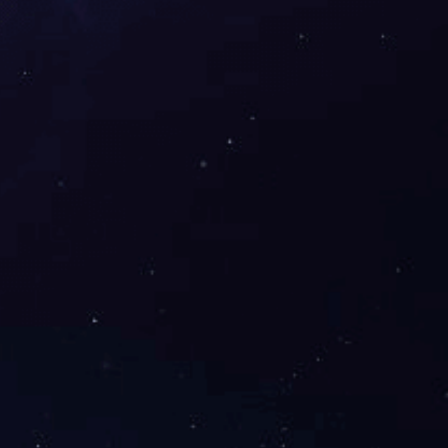
测
号
智能违禁物品探测门
公司地址：
深圳市龙岗区横岗街道大运AI小镇A04栋5楼