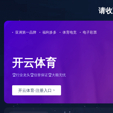
欢迎您访问开云线上官网-官网入口 官网
研
和创 • 安全设备
公共安全领域解决方
首页
微震生命探测仪
毫米波人体安检仪
热搜关键词：
微震生命探测仪
毫米波人体安检仪
智能管控系统
>
您的位置：
主页
金属探测设备