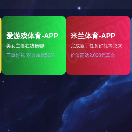
和创HC-CW-01金...
MD-3003B1手持..