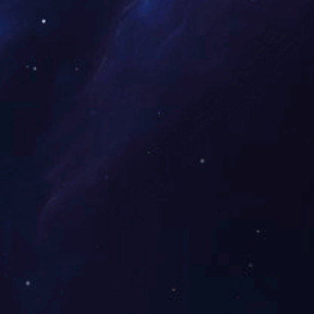
和创鞋底金属探
和创HC-2001手持...
«
1
»
话：
电子邮箱：
9-4455
zhuyong@hcanjian.com