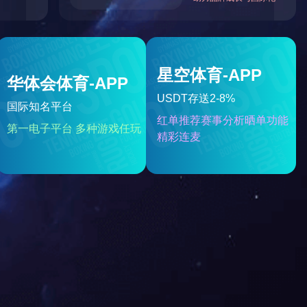
400-
168-
6661
.
HC1009便携通过式...
扫
186889
一
扫
关
注
微
信
公
众